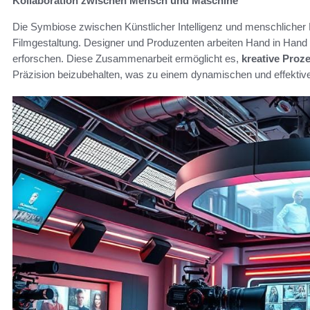
Kollaboration zwischen Mensch und Maschine
Die Symbiose zwischen Künstlicher Intelligenz und menschlicher Kr
Filmgestaltung. Designer und Produzenten arbeiten Hand in Hand 
erforschen. Diese Zusammenarbeit ermöglicht es,
kreative Proz
Präzision beizubehalten, was zu einem dynamischen und effektive