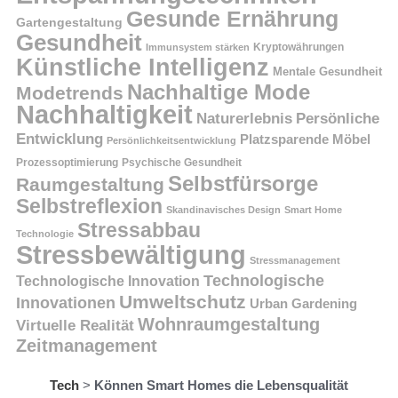
Gesunde Ernährung
Gartengestaltung
Gesundheit
Kryptowährungen
Immunsystem stärken
Künstliche Intelligenz
Mentale Gesundheit
Nachhaltige Mode
Modetrends
Nachhaltigkeit
Persönliche
Naturerlebnis
Entwicklung
Platzsparende Möbel
Persönlichkeitsentwicklung
Prozessoptimierung
Psychische Gesundheit
Selbstfürsorge
Raumgestaltung
Selbstreflexion
Skandinavisches Design
Smart Home
Stressabbau
Technologie
Stressbewältigung
Stressmanagement
Technologische
Technologische Innovation
Umweltschutz
Innovationen
Urban Gardening
Wohnraumgestaltung
Virtuelle Realität
Zeitmanagement
Tech
>
Können Smart Homes die Lebensqualität