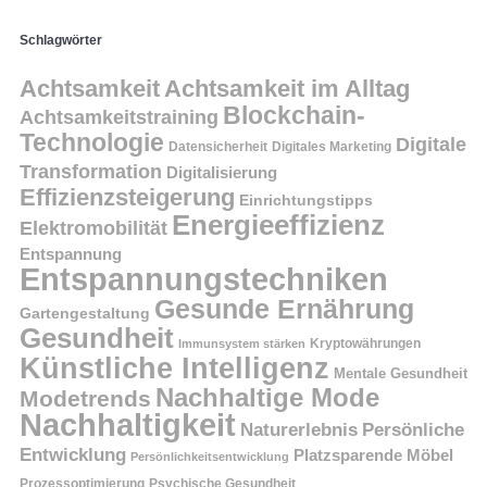
Schlagwörter
Achtsamkeit
Achtsamkeit im Alltag
Blockchain-
Achtsamkeitstraining
Technologie
Digitale
Datensicherheit
Digitales Marketing
Transformation
Digitalisierung
Effizienzsteigerung
Einrichtungstipps
Energieeffizienz
Elektromobilität
Entspannung
Entspannungstechniken
Gesunde Ernährung
Gartengestaltung
Gesundheit
Kryptowährungen
Immunsystem stärken
Künstliche Intelligenz
Mentale Gesundheit
Nachhaltige Mode
Modetrends
Nachhaltigkeit
Persönliche
Naturerlebnis
Entwicklung
Platzsparende Möbel
Persönlichkeitsentwicklung
Prozessoptimierung
Psychische Gesundheit