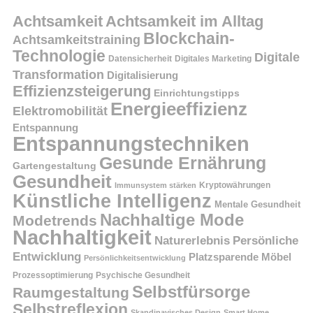
Achtsamkeit
Achtsamkeit im Alltag
Blockchain-
Achtsamkeitstraining
Technologie
Digitale
Datensicherheit
Digitales Marketing
Transformation
Digitalisierung
Effizienzsteigerung
Einrichtungstipps
Energieeffizienz
Elektromobilität
Entspannung
Entspannungstechniken
Gesunde Ernährung
Gartengestaltung
Gesundheit
Kryptowährungen
Immunsystem stärken
Künstliche Intelligenz
Mentale Gesundheit
Nachhaltige Mode
Modetrends
Nachhaltigkeit
Persönliche
Naturerlebnis
Entwicklung
Platzsparende Möbel
Persönlichkeitsentwicklung
Prozessoptimierung
Psychische Gesundheit
Selbstfürsorge
Raumgestaltung
Selbstreflexion
Skandinavisches Design
Smart Home