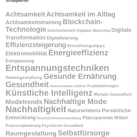
Schlagwörter
Achtsamkeit
Achtsamkeit im Alltag
Blockchain-
Achtsamkeitstraining
Technologie
Digitale
Datensicherheit
Digitales Marketing
Transformation
Digitalisierung
Effizienzsteigerung
Einrichtungstipps
Energieeffizienz
Elektromobilität
Entspannung
Entspannungstechniken
Gesunde Ernährung
Gartengestaltung
Gesundheit
Kryptowährungen
Immunsystem stärken
Künstliche Intelligenz
Mentale Gesundheit
Nachhaltige Mode
Modetrends
Nachhaltigkeit
Persönliche
Naturerlebnis
Entwicklung
Platzsparende Möbel
Persönlichkeitsentwicklung
Prozessoptimierung
Psychische Gesundheit
Selbstfürsorge
Raumgestaltung