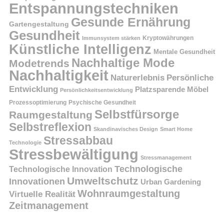
Entspannungstechniken
Gesunde Ernährung
Gartengestaltung
Gesundheit
Kryptowährungen
Immunsystem stärken
Künstliche Intelligenz
Mentale Gesundheit
Nachhaltige Mode
Modetrends
Nachhaltigkeit
Persönliche
Naturerlebnis
Entwicklung
Platzsparende Möbel
Persönlichkeitsentwicklung
Prozessoptimierung
Psychische Gesundheit
Selbstfürsorge
Raumgestaltung
Selbstreflexion
Skandinavisches Design
Smart Home
Stressabbau
Technologie
Stressbewältigung
Stressmanagement
Technologische
Technologische Innovation
Umweltschutz
Innovationen
Urban Gardening
Wohnraumgestaltung
Virtuelle Realität
Zeitmanagement