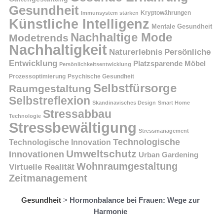
Gesundheit
Kryptowährungen
Immunsystem stärken
Künstliche Intelligenz
Mentale Gesundheit
Nachhaltige Mode
Modetrends
Nachhaltigkeit
Persönliche
Naturerlebnis
Entwicklung
Platzsparende Möbel
Persönlichkeitsentwicklung
Prozessoptimierung
Psychische Gesundheit
Selbstfürsorge
Raumgestaltung
Selbstreflexion
Skandinavisches Design
Smart Home
Stressabbau
Technologie
Stressbewältigung
Stressmanagement
Technologische
Technologische Innovation
Umweltschutz
Innovationen
Urban Gardening
Wohnraumgestaltung
Virtuelle Realität
Zeitmanagement
Gesundheit
>
Hormonbalance bei Frauen: Wege zur
Harmonie