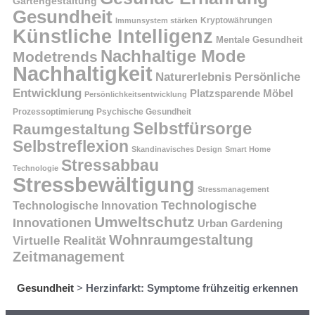
Gartengestaltung
Gesundheit
Kryptowährungen
Immunsystem stärken
Künstliche Intelligenz
Mentale Gesundheit
Nachhaltige Mode
Modetrends
Nachhaltigkeit
Persönliche
Naturerlebnis
Entwicklung
Platzsparende Möbel
Persönlichkeitsentwicklung
Prozessoptimierung
Psychische Gesundheit
Selbstfürsorge
Raumgestaltung
Selbstreflexion
Skandinavisches Design
Smart Home
Stressabbau
Technologie
Stressbewältigung
Stressmanagement
Technologische
Technologische Innovation
Umweltschutz
Innovationen
Urban Gardening
Wohnraumgestaltung
Virtuelle Realität
Zeitmanagement
Gesundheit
>
Herzinfarkt: Symptome frühzeitig erkennen