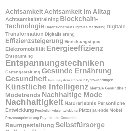
Achtsamkeit
Achtsamkeit im Alltag
Blockchain-
Achtsamkeitstraining
Technologie
Digitale
Datensicherheit
Digitales Marketing
Transformation
Digitalisierung
Effizienzsteigerung
Einrichtungstipps
Energieeffizienz
Elektromobilität
Entspannung
Entspannungstechniken
Gesunde Ernährung
Gartengestaltung
Gesundheit
Kryptowährungen
Immunsystem stärken
Künstliche Intelligenz
Mentale Gesundheit
Nachhaltige Mode
Modetrends
Nachhaltigkeit
Persönliche
Naturerlebnis
Entwicklung
Platzsparende Möbel
Persönlichkeitsentwicklung
Prozessoptimierung
Psychische Gesundheit
Selbstfürsorge
Raumgestaltung