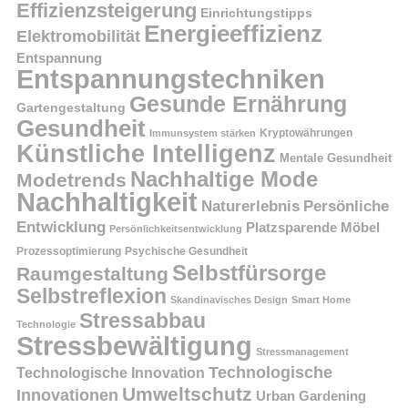
Effizienzsteigerung
Einrichtungstipps
Energieeffizienz
Elektromobilität
Entspannung
Entspannungstechniken
Gesunde Ernährung
Gartengestaltung
Gesundheit
Kryptowährungen
Immunsystem stärken
Künstliche Intelligenz
Mentale Gesundheit
Nachhaltige Mode
Modetrends
Nachhaltigkeit
Persönliche
Naturerlebnis
Entwicklung
Platzsparende Möbel
Persönlichkeitsentwicklung
Prozessoptimierung
Psychische Gesundheit
Selbstfürsorge
Raumgestaltung
Selbstreflexion
Skandinavisches Design
Smart Home
Stressabbau
Technologie
Stressbewältigung
Stressmanagement
Technologische
Technologische Innovation
Umweltschutz
Innovationen
Urban Gardening