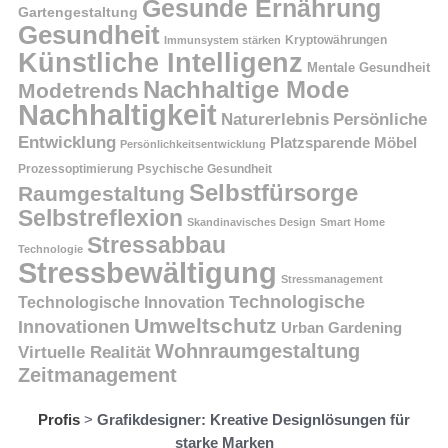
Gesunde Ernährung
Gartengestaltung
Gesundheit
Kryptowährungen
Immunsystem stärken
Künstliche Intelligenz
Mentale Gesundheit
Nachhaltige Mode
Modetrends
Nachhaltigkeit
Persönliche
Naturerlebnis
Entwicklung
Platzsparende Möbel
Persönlichkeitsentwicklung
Prozessoptimierung
Psychische Gesundheit
Selbstfürsorge
Raumgestaltung
Selbstreflexion
Skandinavisches Design
Smart Home
Stressabbau
Technologie
Stressbewältigung
Stressmanagement
Technologische
Technologische Innovation
Umweltschutz
Innovationen
Urban Gardening
Wohnraumgestaltung
Virtuelle Realität
Zeitmanagement
Profis
>
Grafikdesigner: Kreative Designlösungen für
starke Marken