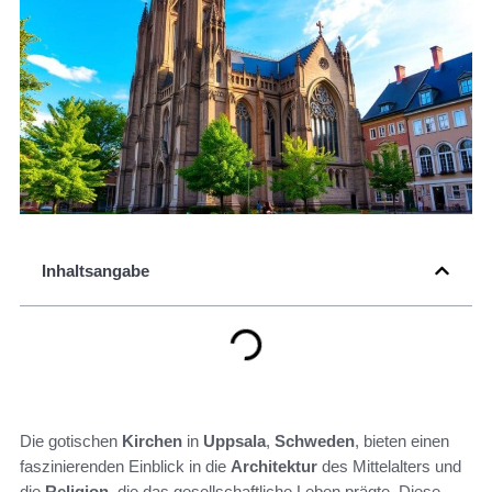
Inhaltsangabe
Die gotischen
Kirchen
in
Uppsala
,
Schweden
, bieten einen
faszinierenden Einblick in die
Architektur
des Mittelalters und
die
Religion
, die das gesellschaftliche Leben prägte. Diese