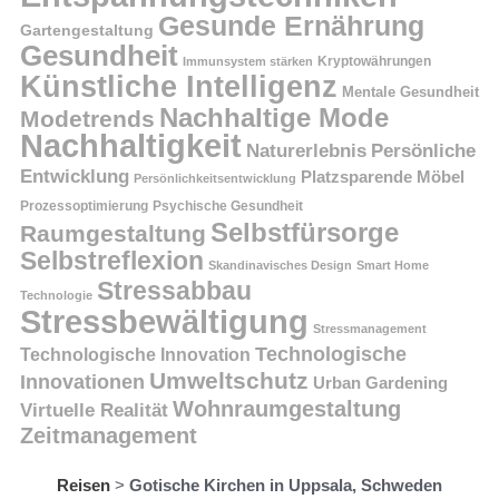
Gesunde Ernährung
Gartengestaltung
Gesundheit
Kryptowährungen
Immunsystem stärken
Künstliche Intelligenz
Mentale Gesundheit
Nachhaltige Mode
Modetrends
Nachhaltigkeit
Persönliche
Naturerlebnis
Entwicklung
Platzsparende Möbel
Persönlichkeitsentwicklung
Prozessoptimierung
Psychische Gesundheit
Selbstfürsorge
Raumgestaltung
Selbstreflexion
Skandinavisches Design
Smart Home
Stressabbau
Technologie
Stressbewältigung
Stressmanagement
Technologische
Technologische Innovation
Umweltschutz
Innovationen
Urban Gardening
Wohnraumgestaltung
Virtuelle Realität
Zeitmanagement
Reisen
>
Gotische Kirchen in Uppsala, Schweden