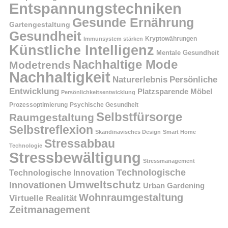
Entspannungstechniken
Gesunde Ernährung
Gartengestaltung
Gesundheit
Kryptowährungen
Immunsystem stärken
Künstliche Intelligenz
Mentale Gesundheit
Nachhaltige Mode
Modetrends
Nachhaltigkeit
Persönliche
Naturerlebnis
Entwicklung
Platzsparende Möbel
Persönlichkeitsentwicklung
Prozessoptimierung
Psychische Gesundheit
Selbstfürsorge
Raumgestaltung
Selbstreflexion
Skandinavisches Design
Smart Home
Stressabbau
Technologie
Stressbewältigung
Stressmanagement
Technologische
Technologische Innovation
Umweltschutz
Innovationen
Urban Gardening
Wohnraumgestaltung
Virtuelle Realität
Zeitmanagement