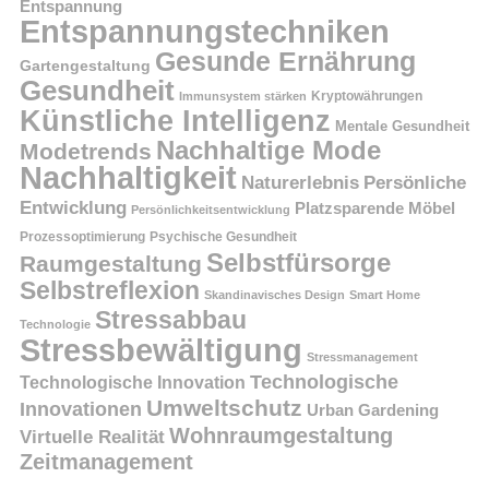
Entspannung
Entspannungstechniken
Gesunde Ernährung
Gartengestaltung
Gesundheit
Kryptowährungen
Immunsystem stärken
Künstliche Intelligenz
Mentale Gesundheit
Nachhaltige Mode
Modetrends
Nachhaltigkeit
Persönliche
Naturerlebnis
Entwicklung
Platzsparende Möbel
Persönlichkeitsentwicklung
Prozessoptimierung
Psychische Gesundheit
Selbstfürsorge
Raumgestaltung
Selbstreflexion
Skandinavisches Design
Smart Home
Stressabbau
Technologie
Stressbewältigung
Stressmanagement
Technologische
Technologische Innovation
Umweltschutz
Innovationen
Urban Gardening
Wohnraumgestaltung
Virtuelle Realität
Zeitmanagement