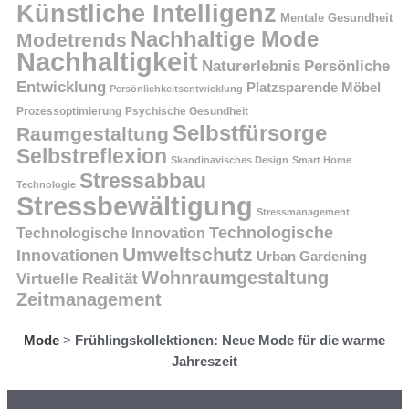
Künstliche Intelligenz
Mentale Gesundheit
Nachhaltige Mode
Modetrends
Nachhaltigkeit
Persönliche
Naturerlebnis
Entwicklung
Platzsparende Möbel
Persönlichkeitsentwicklung
Prozessoptimierung
Psychische Gesundheit
Selbstfürsorge
Raumgestaltung
Selbstreflexion
Skandinavisches Design
Smart Home
Stressabbau
Technologie
Stressbewältigung
Stressmanagement
Technologische
Technologische Innovation
Umweltschutz
Innovationen
Urban Gardening
Wohnraumgestaltung
Virtuelle Realität
Zeitmanagement
Mode
>
Frühlingskollektionen: Neue Mode für die warme
Jahreszeit