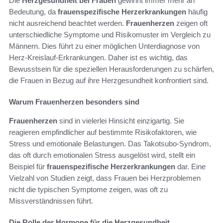
Die
Herzgesundheit bei Frauen
gewinnt immer mehr an
Bedeutung, da
frauenspezifische Herzerkrankungen
häufig
nicht ausreichend beachtet werden.
Frauenherzen
zeigen oft
unterschiedliche Symptome und Risikomuster im Vergleich zu
Männern. Dies führt zu einer möglichen Unterdiagnose von
Herz-Kreislauf-Erkrankungen. Daher ist es wichtig, das
Bewusstsein für die speziellen Herausforderungen zu schärfen,
die Frauen in Bezug auf ihre Herzgesundheit konfrontiert sind.
Warum Frauenherzen besonders sind
Frauenherzen
sind in vielerlei Hinsicht einzigartig. Sie
reagieren empfindlicher auf bestimmte Risikofaktoren, wie
Stress und emotionale Belastungen. Das Takotsubo-Syndrom,
das oft durch emotionalen Stress ausgelöst wird, stellt ein
Beispiel für
frauenspezifische Herzerkrankungen
dar. Eine
Vielzahl von Studien zeigt, dass Frauen bei Herzproblemen
nicht die typischen Symptome zeigen, was oft zu
Missverständnissen führt.
Die Rolle der Hormone für die Herzgesundheit