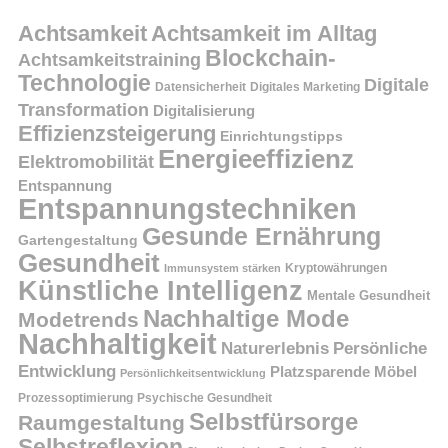
Achtsamkeit
Achtsamkeit im Alltag
Blockchain-
Achtsamkeitstraining
Technologie
Digitale
Datensicherheit
Digitales Marketing
Transformation
Digitalisierung
Effizienzsteigerung
Einrichtungstipps
Energieeffizienz
Elektromobilität
Entspannung
Entspannungstechniken
Gesunde Ernährung
Gartengestaltung
Gesundheit
Kryptowährungen
Immunsystem stärken
Künstliche Intelligenz
Mentale Gesundheit
Nachhaltige Mode
Modetrends
Nachhaltigkeit
Persönliche
Naturerlebnis
Entwicklung
Platzsparende Möbel
Persönlichkeitsentwicklung
Prozessoptimierung
Psychische Gesundheit
Selbstfürsorge
Raumgestaltung
Selbstreflexion