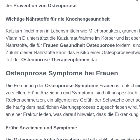
der
Prävention von Osteoporose
.
Wichtige Nährstoffe für die Knochengesundheit
Kalzium findet man in Lebensmitteln wie Milchprodukten, grünem
Vitamin D unterstützt die Kalziumaufnahme im Körper und ist eben
Nährstoffe, die für
Frauen Gesundheit Osteoporose
fördern, si
Zufuhr dieser Nährstoffe kann das Risiko einer Osteoporoseentwick
Teil der
Osteoporose Therapieoptionen
dar.
Osteoporose Symptome bei Frauen
Die Erkennung der
Osteoporose Symptome Frauen
ist entschei
zu stellen. Frühe Anzeichen und Symptome sind oft unspezifisch
Rückenschmerzen, ein allgemeines Gefühl der Schwäche oder sog
die häufig dem natürlichen Alterungsprozess zugeschrieben wird.
an einer Fraktur leiden, was darauf hinweist, dass die Erkrankung s
Frühe Anzeichen und Symptome
Die
Osteoporose frühe Anzeichen
sind oft subtil, aber wichtig