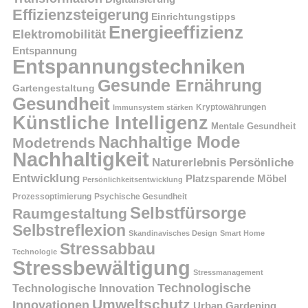
Effizienzsteigerung
Einrichtungstipps
Energieeffizienz
Elektromobilität
Entspannung
Entspannungstechniken
Gesunde Ernährung
Gartengestaltung
Gesundheit
Kryptowährungen
Immunsystem stärken
Künstliche Intelligenz
Mentale Gesundheit
Nachhaltige Mode
Modetrends
Nachhaltigkeit
Persönliche
Naturerlebnis
Entwicklung
Platzsparende Möbel
Persönlichkeitsentwicklung
Prozessoptimierung
Psychische Gesundheit
Selbstfürsorge
Raumgestaltung
Selbstreflexion
Skandinavisches Design
Smart Home
Stressabbau
Technologie
Stressbewältigung
Stressmanagement
Technologische
Technologische Innovation
Umweltschutz
Innovationen
Urban Gardening