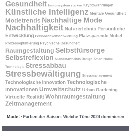
Gesundheit
Kryptowährungen
Immunsystem stärken
Künstliche Intelligenz
Mentale Gesundheit
Nachhaltige Mode
Modetrends
Nachhaltigkeit
Persönliche
Naturerlebnis
Entwicklung
Platzsparende Möbel
Persönlichkeitsentwicklung
Prozessoptimierung
Psychische Gesundheit
Selbstfürsorge
Raumgestaltung
Selbstreflexion
Skandinavisches Design
Smart Home
Stressabbau
Technologie
Stressbewältigung
Stressmanagement
Technologische
Technologische Innovation
Umweltschutz
Innovationen
Urban Gardening
Wohnraumgestaltung
Virtuelle Realität
Zeitmanagement
Mode
>
Farben der Saison: Welche Töne 2024 dominieren