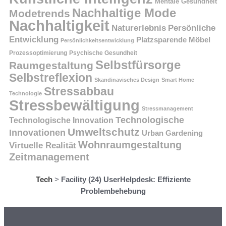
Mentale Gesundheit
Nachhaltige Mode
Modetrends
Nachhaltigkeit
Persönliche
Naturerlebnis
Entwicklung
Platzsparende Möbel
Persönlichkeitsentwicklung
Prozessoptimierung
Psychische Gesundheit
Selbstfürsorge
Raumgestaltung
Selbstreflexion
Skandinavisches Design
Smart Home
Stressabbau
Technologie
Stressbewältigung
Stressmanagement
Technologische
Technologische Innovation
Umweltschutz
Innovationen
Urban Gardening
Wohnraumgestaltung
Virtuelle Realität
Zeitmanagement
Tech
>
Facility (24) UserHelpdesk: Effiziente
Problembehebung