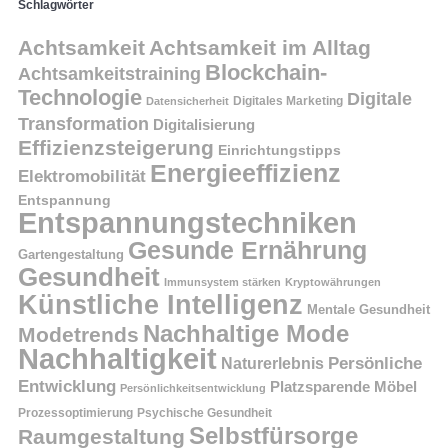
Schlagwörter
Achtsamkeit
Achtsamkeit im Alltag
Blockchain-
Achtsamkeitstraining
Technologie
Digitale
Digitales Marketing
Datensicherheit
Transformation
Digitalisierung
Effizienzsteigerung
Einrichtungstipps
Energieeffizienz
Elektromobilität
Entspannung
Entspannungstechniken
Gesunde Ernährung
Gartengestaltung
Gesundheit
Immunsystem stärken
Kryptowährungen
Künstliche Intelligenz
Mentale Gesundheit
Nachhaltige Mode
Modetrends
Nachhaltigkeit
Naturerlebnis
Persönliche
Entwicklung
Platzsparende Möbel
Persönlichkeitsentwicklung
Prozessoptimierung
Psychische Gesundheit
Selbstfürsorge
Raumgestaltung