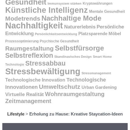
Gesundheit
Kryptowährungen
Immunsystem stärken
Künstliche Intelligenz
Mentale Gesundheit
Nachhaltige Mode
Modetrends
Nachhaltigkeit
Persönliche
Naturerlebnis
Entwicklung
Platzsparende Möbel
Persönlichkeitsentwicklung
Prozessoptimierung
Psychische Gesundheit
Selbstfürsorge
Raumgestaltung
Selbstreflexion
Skandinavisches Design
Smart Home
Stressabbau
Technologie
Stressbewältigung
Stressmanagement
Technologische
Technologische Innovation
Umweltschutz
Innovationen
Urban Gardening
Wohnraumgestaltung
Virtuelle Realität
Zeitmanagement
Lifestyle
>
Erholung zu Hause: Kreative Staycation-Ideen