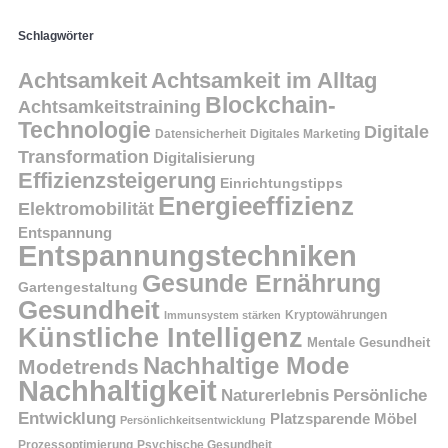
Schlagwörter
Achtsamkeit
Achtsamkeit im Alltag
Blockchain-
Achtsamkeitstraining
Technologie
Digitale
Datensicherheit
Digitales Marketing
Transformation
Digitalisierung
Effizienzsteigerung
Einrichtungstipps
Energieeffizienz
Elektromobilität
Entspannung
Entspannungstechniken
Gesunde Ernährung
Gartengestaltung
Gesundheit
Kryptowährungen
Immunsystem stärken
Künstliche Intelligenz
Mentale Gesundheit
Nachhaltige Mode
Modetrends
Nachhaltigkeit
Persönliche
Naturerlebnis
Entwicklung
Platzsparende Möbel
Persönlichkeitsentwicklung
Prozessoptimierung
Psychische Gesundheit