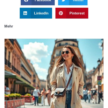
LinkedIn
Pinterest
Mehr