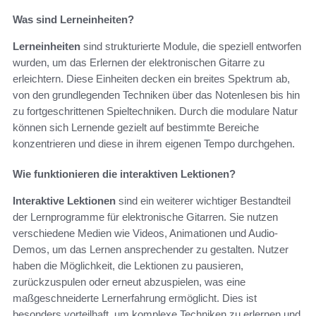
Was sind Lerneinheiten?
Lerneinheiten
sind strukturierte Module, die speziell entworfen
wurden, um das Erlernen der elektronischen Gitarre zu
erleichtern. Diese Einheiten decken ein breites Spektrum ab,
von den grundlegenden Techniken über das Notenlesen bis hin
zu fortgeschrittenen Spieltechniken. Durch die modulare Natur
können sich Lernende gezielt auf bestimmte Bereiche
konzentrieren und diese in ihrem eigenen Tempo durchgehen.
Wie funktionieren die interaktiven Lektionen?
Interaktive Lektionen
sind ein weiterer wichtiger Bestandteil
der Lernprogramme für elektronische Gitarren. Sie nutzen
verschiedene Medien wie Videos, Animationen und Audio-
Demos, um das Lernen ansprechender zu gestalten. Nutzer
haben die Möglichkeit, die Lektionen zu pausieren,
zurückzuspulen oder erneut abzuspielen, was eine
maßgeschneiderte Lernerfahrung ermöglicht. Dies ist
besonders vorteilhaft, um komplexe Techniken zu erlernen und