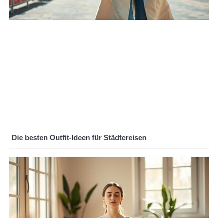
Die besten Outfit-Ideen für Städtereisen