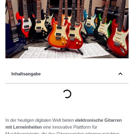
Inhaltsangabe
In der heutigen digitalen Welt bieten
elektronische Gitarren
mit Lerneinheiten
eine innovative Plattform für
Musikbegeisterte, die das Gitarrespielen erlernen möchten.