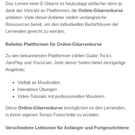
Das Lernen einer E-Gitarre ist heutzutage einfacher denn je,
dank der Vielzahl an Plattformen, die
Online-Gitarrenkurse
anbieten. Viele dieser Anbieter stellen umfangreiche
Ressourcen bereit, um den individuellen Bedürfnissen der
Lernenden gerecht zu werden.
Beliebte Plattformen für Online-Gitarrenkurse
Zu den bekanntesten Plattformen zählen
Guitar Tricks
,
JamPlay
und
Yousician
. Jede dieser Seiten bietet einzigartige
Angebote:
Vielfalt an Musikstilen
Interaktive Übungen
Video-Tutorials mit professionellen Musikern
Diese
Online-Gitarrenkurse
ermöglichen es den Lernenden,
in ihrem eigenen Tempo Fortschritte zu erzielen.
Verschiedene Lektionen für Anfänger und Fortgeschrittene