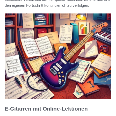
den eigenen Fortschritt kontinuierlich zu verfolgen.
E-Gitarren mit Online-Lektionen