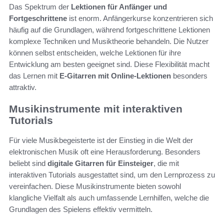
Das Spektrum der
Lektionen für Anfänger und
Fortgeschrittene
ist enorm. Anfängerkurse konzentrieren sich
häufig auf die Grundlagen, während fortgeschrittene Lektionen
komplexe Techniken und Musiktheorie behandeln. Die Nutzer
können selbst entscheiden, welche Lektionen für ihre
Entwicklung am besten geeignet sind. Diese Flexibilität macht
das Lernen mit
E-Gitarren mit Online-Lektionen
besonders
attraktiv.
Musikinstrumente mit interaktiven
Tutorials
Für viele Musikbegeisterte ist der Einstieg in die Welt der
elektronischen Musik oft eine Herausforderung. Besonders
beliebt sind
digitale Gitarren für Einsteiger
, die mit
interaktiven Tutorials ausgestattet sind, um den Lernprozess zu
vereinfachen. Diese Musikinstrumente bieten sowohl
klangliche Vielfalt als auch umfassende Lernhilfen, welche die
Grundlagen des Spielens effektiv vermitteln.