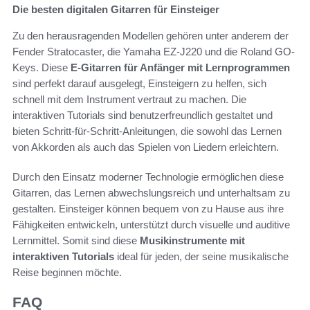
Die besten digitalen Gitarren für Einsteiger
Zu den herausragenden Modellen gehören unter anderem der
Fender Stratocaster, die Yamaha EZ-J220 und die Roland GO-
Keys. Diese
E-Gitarren für Anfänger mit Lernprogrammen
sind perfekt darauf ausgelegt, Einsteigern zu helfen, sich
schnell mit dem Instrument vertraut zu machen. Die
interaktiven Tutorials sind benutzerfreundlich gestaltet und
bieten Schritt-für-Schritt-Anleitungen, die sowohl das Lernen
von Akkorden als auch das Spielen von Liedern erleichtern.
Durch den Einsatz moderner Technologie ermöglichen diese
Gitarren, das Lernen abwechslungsreich und unterhaltsam zu
gestalten. Einsteiger können bequem von zu Hause aus ihre
Fähigkeiten entwickeln, unterstützt durch visuelle und auditive
Lernmittel. Somit sind diese
Musikinstrumente mit
interaktiven Tutorials
ideal für jeden, der seine musikalische
Reise beginnen möchte.
FAQ