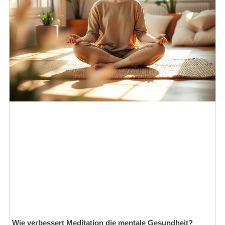
Wie verbessert Meditation die mentale Gesundheit?