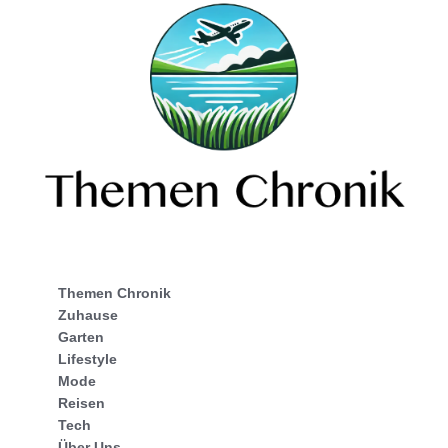
Themen Chronik
Zuhause
Garten
Lifestyle
Mode
Reisen
Tech
Über Uns