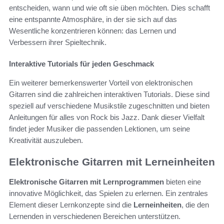
entscheiden, wann und wie oft sie üben möchten. Dies schafft
eine entspannte Atmosphäre, in der sie sich auf das
Wesentliche konzentrieren können: das Lernen und
Verbessern ihrer Spieltechnik.
Interaktive Tutorials für jeden Geschmack
Ein weiterer bemerkenswerter Vorteil von elektronischen
Gitarren sind die zahlreichen interaktiven Tutorials. Diese sind
speziell auf verschiedene Musikstile zugeschnitten und bieten
Anleitungen für alles von Rock bis Jazz. Dank dieser Vielfalt
findet jeder Musiker die passenden Lektionen, um seine
Kreativität auszuleben.
Elektronische Gitarren mit Lerneinheiten
Elektronische Gitarren mit Lernprogrammen
bieten eine
innovative Möglichkeit, das Spielen zu erlernen. Ein zentrales
Element dieser Lernkonzepte sind die
Lerneinheiten
, die den
Lernenden in verschiedenen Bereichen unterstützen.