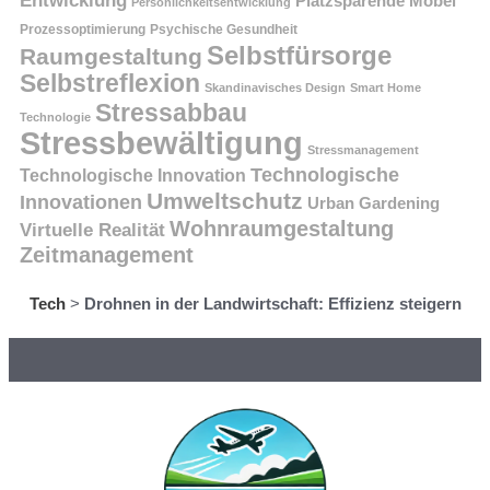
Platzsparende Möbel
Persönlichkeitsentwicklung
Prozessoptimierung
Psychische Gesundheit
Selbstfürsorge
Raumgestaltung
Selbstreflexion
Skandinavisches Design
Smart Home
Stressabbau
Technologie
Stressbewältigung
Stressmanagement
Technologische
Technologische Innovation
Umweltschutz
Innovationen
Urban Gardening
Wohnraumgestaltung
Virtuelle Realität
Zeitmanagement
Tech
>
Drohnen in der Landwirtschaft: Effizienz steigern