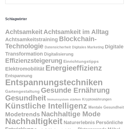
Schlagwörter
Achtsamkeit
Achtsamkeit im Alltag
Blockchain-
Achtsamkeitstraining
Technologie
Digitale
Datensicherheit
Digitales Marketing
Transformation
Digitalisierung
Effizienzsteigerung
Einrichtungstipps
Energieeffizienz
Elektromobilität
Entspannung
Entspannungstechniken
Gesunde Ernährung
Gartengestaltung
Gesundheit
Kryptowährungen
Immunsystem stärken
Künstliche Intelligenz
Mentale Gesundheit
Nachhaltige Mode
Modetrends
Nachhaltigkeit
Persönliche
Naturerlebnis
Entwicklung