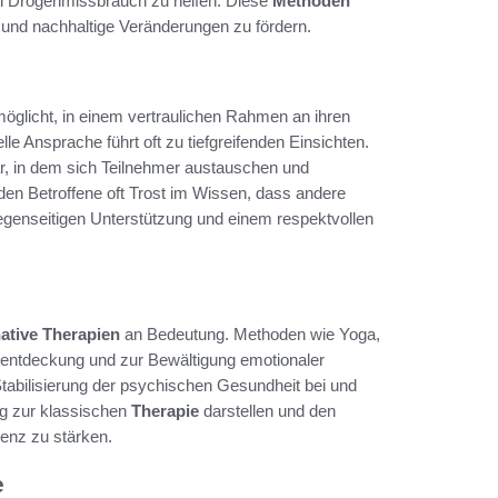
ei Drogenmissbrauch zu helfen. Diese
Methoden
 und nachhaltige Veränderungen zu fördern.
möglicht, in einem vertraulichen Rahmen an ihren
le Ansprache führt oft zu tiefgreifenden Einsichten.
, in dem sich Teilnehmer austauschen und
en Betroffene oft Trost im Wissen, dass andere
gegenseitigen Unterstützung und einem respektvollen
native Therapien
an Bedeutung. Methoden wie Yoga,
tentdeckung und zur Bewältigung emotionaler
bilisierung der psychischen Gesundheit bei und
ng zur klassischen
Therapie
darstellen und den
ienz zu stärken.
e