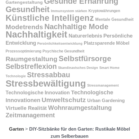
Gesunde Ernährung
Gartengestaltung
Gesundheit
Kryptowährungen
Immunsystem stärken
Künstliche Intelligenz
Mentale Gesundheit
Nachhaltige Mode
Modetrends
Nachhaltigkeit
Persönliche
Naturerlebnis
Entwicklung
Platzsparende Möbel
Persönlichkeitsentwicklung
Prozessoptimierung
Psychische Gesundheit
Selbstfürsorge
Raumgestaltung
Selbstreflexion
Skandinavisches Design
Smart Home
Stressabbau
Technologie
Stressbewältigung
Stressmanagement
Technologische
Technologische Innovation
Umweltschutz
Innovationen
Urban Gardening
Wohnraumgestaltung
Virtuelle Realität
Zeitmanagement
Garten
>
DIY-Sitzbänke für den Garten: Rustikale Möbel
zum Selberbauen