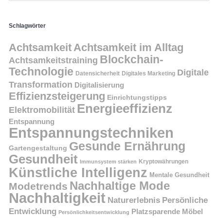
Schlagwörter
Achtsamkeit
Achtsamkeit im Alltag
Blockchain-
Achtsamkeitstraining
Technologie
Digitale
Datensicherheit
Digitales Marketing
Transformation
Digitalisierung
Effizienzsteigerung
Einrichtungstipps
Energieeffizienz
Elektromobilität
Entspannung
Entspannungstechniken
Gesunde Ernährung
Gartengestaltung
Gesundheit
Kryptowährungen
Immunsystem stärken
Künstliche Intelligenz
Mentale Gesundheit
Nachhaltige Mode
Modetrends
Nachhaltigkeit
Persönliche
Naturerlebnis
Entwicklung
Platzsparende Möbel
Persönlichkeitsentwicklung