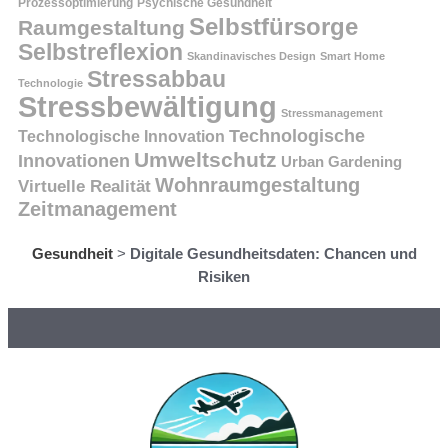
Prozessoptimierung
Psychische Gesundheit
Selbstfürsorge
Raumgestaltung
Selbstreflexion
Skandinavisches Design
Smart Home
Stressabbau
Technologie
Stressbewältigung
Stressmanagement
Technologische
Technologische Innovation
Umweltschutz
Innovationen
Urban Gardening
Wohnraumgestaltung
Virtuelle Realität
Zeitmanagement
Gesundheit
>
Digitale Gesundheitsdaten: Chancen und
Risiken