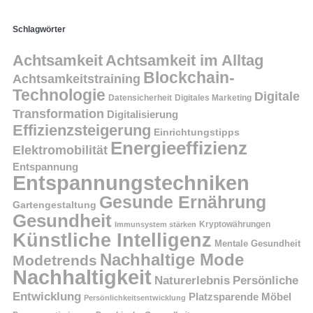
Schlagwörter
Achtsamkeit
Achtsamkeit im Alltag
Blockchain-
Achtsamkeitstraining
Technologie
Digitale
Datensicherheit
Digitales Marketing
Transformation
Digitalisierung
Effizienzsteigerung
Einrichtungstipps
Energieeffizienz
Elektromobilität
Entspannung
Entspannungstechniken
Gesunde Ernährung
Gartengestaltung
Gesundheit
Kryptowährungen
Immunsystem stärken
Künstliche Intelligenz
Mentale Gesundheit
Nachhaltige Mode
Modetrends
Nachhaltigkeit
Persönliche
Naturerlebnis
Entwicklung
Platzsparende Möbel
Persönlichkeitsentwicklung