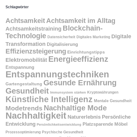
Schlagwörter
Achtsamkeit
Achtsamkeit im Alltag
Blockchain-
Achtsamkeitstraining
Technologie
Digitale
Datensicherheit
Digitales Marketing
Transformation
Digitalisierung
Effizienzsteigerung
Einrichtungstipps
Energieeffizienz
Elektromobilität
Entspannung
Entspannungstechniken
Gesunde Ernährung
Gartengestaltung
Gesundheit
Kryptowährungen
Immunsystem stärken
Künstliche Intelligenz
Mentale Gesundheit
Nachhaltige Mode
Modetrends
Nachhaltigkeit
Persönliche
Naturerlebnis
Entwicklung
Platzsparende Möbel
Persönlichkeitsentwicklung
Prozessoptimierung
Psychische Gesundheit