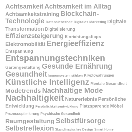
Achtsamkeit
Achtsamkeit im Alltag
Blockchain-
Achtsamkeitstraining
Technologie
Digitale
Datensicherheit
Digitales Marketing
Transformation
Digitalisierung
Effizienzsteigerung
Einrichtungstipps
Energieeffizienz
Elektromobilität
Entspannung
Entspannungstechniken
Gesunde Ernährung
Gartengestaltung
Gesundheit
Kryptowährungen
Immunsystem stärken
Künstliche Intelligenz
Mentale Gesundheit
Nachhaltige Mode
Modetrends
Nachhaltigkeit
Persönliche
Naturerlebnis
Entwicklung
Platzsparende Möbel
Persönlichkeitsentwicklung
Prozessoptimierung
Psychische Gesundheit
Selbstfürsorge
Raumgestaltung
Selbstreflexion
Skandinavisches Design
Smart Home