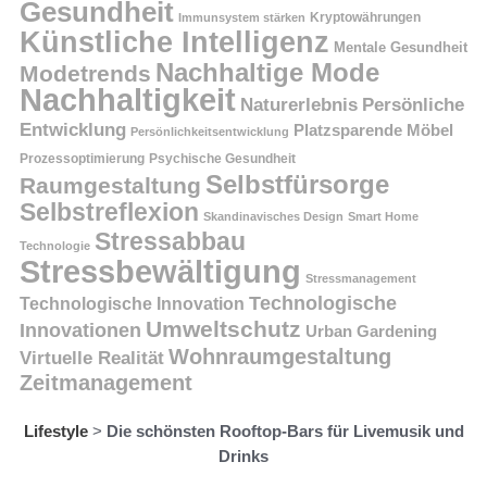
Gesundheit
Kryptowährungen
Immunsystem stärken
Künstliche Intelligenz
Mentale Gesundheit
Nachhaltige Mode
Modetrends
Nachhaltigkeit
Persönliche
Naturerlebnis
Entwicklung
Platzsparende Möbel
Persönlichkeitsentwicklung
Prozessoptimierung
Psychische Gesundheit
Selbstfürsorge
Raumgestaltung
Selbstreflexion
Skandinavisches Design
Smart Home
Stressabbau
Technologie
Stressbewältigung
Stressmanagement
Technologische
Technologische Innovation
Umweltschutz
Innovationen
Urban Gardening
Wohnraumgestaltung
Virtuelle Realität
Zeitmanagement
Lifestyle
>
Die schönsten Rooftop-Bars für Livemusik und
Drinks