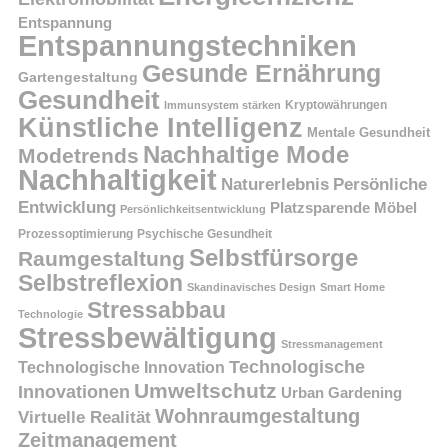
Entspannung
Entspannungstechniken
Gesunde Ernährung
Gartengestaltung
Gesundheit
Kryptowährungen
Immunsystem stärken
Künstliche Intelligenz
Mentale Gesundheit
Nachhaltige Mode
Modetrends
Nachhaltigkeit
Persönliche
Naturerlebnis
Entwicklung
Platzsparende Möbel
Persönlichkeitsentwicklung
Prozessoptimierung
Psychische Gesundheit
Selbstfürsorge
Raumgestaltung
Selbstreflexion
Skandinavisches Design
Smart Home
Stressabbau
Technologie
Stressbewältigung
Stressmanagement
Technologische
Technologische Innovation
Umweltschutz
Innovationen
Urban Gardening
Wohnraumgestaltung
Virtuelle Realität
Zeitmanagement