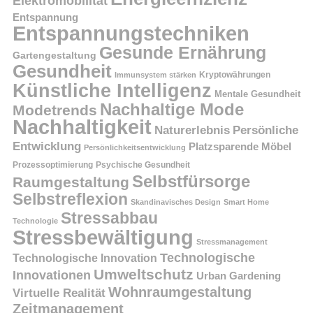
Elektromobilität
Entspannung
Entspannungstechniken
Gesunde Ernährung
Gartengestaltung
Gesundheit
Kryptowährungen
Immunsystem stärken
Künstliche Intelligenz
Mentale Gesundheit
Nachhaltige Mode
Modetrends
Nachhaltigkeit
Persönliche
Naturerlebnis
Entwicklung
Platzsparende Möbel
Persönlichkeitsentwicklung
Prozessoptimierung
Psychische Gesundheit
Selbstfürsorge
Raumgestaltung
Selbstreflexion
Skandinavisches Design
Smart Home
Stressabbau
Technologie
Stressbewältigung
Stressmanagement
Technologische
Technologische Innovation
Umweltschutz
Innovationen
Urban Gardening
Wohnraumgestaltung
Virtuelle Realität
Zeitmanagement