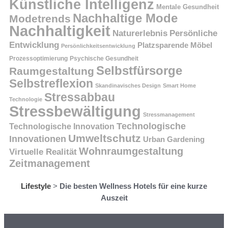
Künstliche Intelligenz
Mentale Gesundheit
Nachhaltige Mode
Modetrends
Nachhaltigkeit
Persönliche
Naturerlebnis
Entwicklung
Platzsparende Möbel
Persönlichkeitsentwicklung
Prozessoptimierung
Psychische Gesundheit
Selbstfürsorge
Raumgestaltung
Selbstreflexion
Skandinavisches Design
Smart Home
Stressabbau
Technologie
Stressbewältigung
Stressmanagement
Technologische
Technologische Innovation
Umweltschutz
Innovationen
Urban Gardening
Wohnraumgestaltung
Virtuelle Realität
Zeitmanagement
Lifestyle
>
Die besten Wellness Hotels für eine kurze
Auszeit