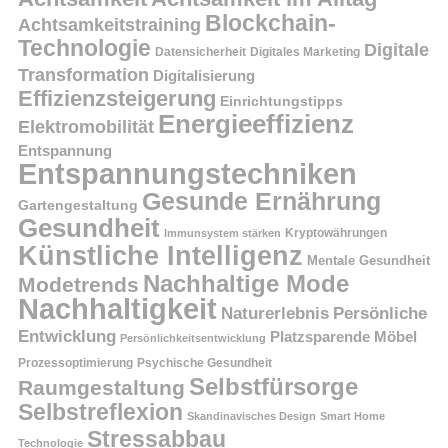
Blockchain-
Achtsamkeitstraining
Technologie
Digitale
Datensicherheit
Digitales Marketing
Transformation
Digitalisierung
Effizienzsteigerung
Einrichtungstipps
Energieeffizienz
Elektromobilität
Entspannung
Entspannungstechniken
Gesunde Ernährung
Gartengestaltung
Gesundheit
Kryptowährungen
Immunsystem stärken
Künstliche Intelligenz
Mentale Gesundheit
Nachhaltige Mode
Modetrends
Nachhaltigkeit
Persönliche
Naturerlebnis
Entwicklung
Platzsparende Möbel
Persönlichkeitsentwicklung
Prozessoptimierung
Psychische Gesundheit
Selbstfürsorge
Raumgestaltung
Selbstreflexion
Skandinavisches Design
Smart Home
Stressabbau
Technologie