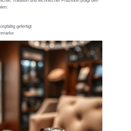
te, Tradition und technischer Präzision prägt den
len:
gfältig gefertigt
enmarke