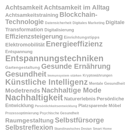
Achtsamkeit
Achtsamkeit im Alltag
Blockchain-
Achtsamkeitstraining
Technologie
Digitale
Datensicherheit
Digitales Marketing
Transformation
Digitalisierung
Effizienzsteigerung
Einrichtungstipps
Energieeffizienz
Elektromobilität
Entspannung
Entspannungstechniken
Gesunde Ernährung
Gartengestaltung
Gesundheit
Kryptowährungen
Immunsystem stärken
Künstliche Intelligenz
Mentale Gesundheit
Nachhaltige Mode
Modetrends
Nachhaltigkeit
Persönliche
Naturerlebnis
Entwicklung
Platzsparende Möbel
Persönlichkeitsentwicklung
Prozessoptimierung
Psychische Gesundheit
Selbstfürsorge
Raumgestaltung
Selbstreflexion
Skandinavisches Design
Smart Home