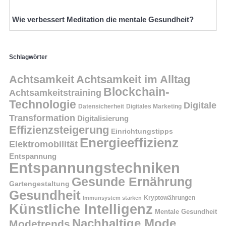
Wie verbessert Meditation die mentale Gesundheit?
Schlagwörter
Achtsamkeit
Achtsamkeit im Alltag
Blockchain-
Achtsamkeitstraining
Technologie
Digitale
Datensicherheit
Digitales Marketing
Transformation
Digitalisierung
Effizienzsteigerung
Einrichtungstipps
Energieeffizienz
Elektromobilität
Entspannung
Entspannungstechniken
Gesunde Ernährung
Gartengestaltung
Gesundheit
Kryptowährungen
Immunsystem stärken
Künstliche Intelligenz
Mentale Gesundheit
Nachhaltige Mode
Modetrends