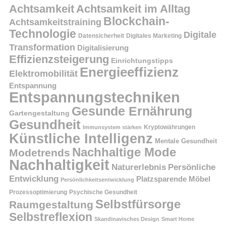
Achtsamkeit
Achtsamkeit im Alltag
Blockchain-
Achtsamkeitstraining
Technologie
Digitale
Datensicherheit
Digitales Marketing
Transformation
Digitalisierung
Effizienzsteigerung
Einrichtungstipps
Energieeffizienz
Elektromobilität
Entspannung
Entspannungstechniken
Gesunde Ernährung
Gartengestaltung
Gesundheit
Kryptowährungen
Immunsystem stärken
Künstliche Intelligenz
Mentale Gesundheit
Nachhaltige Mode
Modetrends
Nachhaltigkeit
Persönliche
Naturerlebnis
Entwicklung
Platzsparende Möbel
Persönlichkeitsentwicklung
Prozessoptimierung
Psychische Gesundheit
Selbstfürsorge
Raumgestaltung
Selbstreflexion
Skandinavisches Design
Smart Home