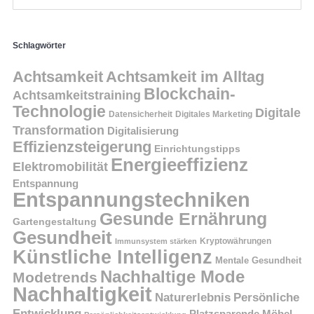
Schlagwörter
Achtsamkeit
Achtsamkeit im Alltag
Blockchain-
Achtsamkeitstraining
Technologie
Digitale
Datensicherheit
Digitales Marketing
Transformation
Digitalisierung
Effizienzsteigerung
Einrichtungstipps
Energieeffizienz
Elektromobilität
Entspannung
Entspannungstechniken
Gesunde Ernährung
Gartengestaltung
Gesundheit
Kryptowährungen
Immunsystem stärken
Künstliche Intelligenz
Mentale Gesundheit
Nachhaltige Mode
Modetrends
Nachhaltigkeit
Persönliche
Naturerlebnis
Entwicklung
Platzsparende Möbel