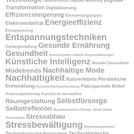
Digitale
Digitales Marketing
Datensicherheit
Transformation
Digitalisierung
Effizienzsteigerung
Einrichtungstipps
Energieeffizienz
Elektromobilität
Entspannung
Entspannungstechniken
Gesunde Ernährung
Gartengestaltung
Gesundheit
Immunsystem stärken
Kryptowährungen
Künstliche Intelligenz
Mentale Gesundheit
Nachhaltige Mode
Modetrends
Nachhaltigkeit
Naturerlebnis
Persönliche
Entwicklung
Platzsparende Möbel
Persönlichkeitsentwicklung
Prozessoptimierung
Psychische Gesundheit
Selbstfürsorge
Raumgestaltung
Selbstreflexion
Skandinavisches Design
Smart Home
Stressabbau
Technologie
Stressbewältigung
Stressmanagement
Technologische
Technologische Innovation