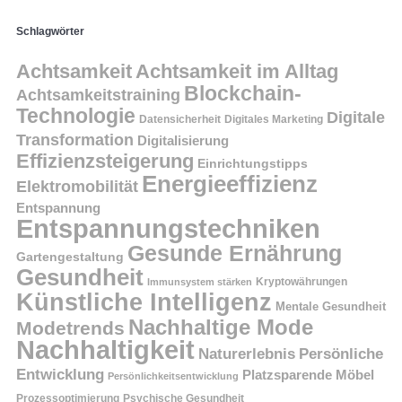
Schlagwörter
Achtsamkeit
Achtsamkeit im Alltag
Blockchain-
Achtsamkeitstraining
Technologie
Digitale
Datensicherheit
Digitales Marketing
Transformation
Digitalisierung
Effizienzsteigerung
Einrichtungstipps
Energieeffizienz
Elektromobilität
Entspannung
Entspannungstechniken
Gesunde Ernährung
Gartengestaltung
Gesundheit
Kryptowährungen
Immunsystem stärken
Künstliche Intelligenz
Mentale Gesundheit
Nachhaltige Mode
Modetrends
Nachhaltigkeit
Persönliche
Naturerlebnis
Entwicklung
Platzsparende Möbel
Persönlichkeitsentwicklung
Prozessoptimierung
Psychische Gesundheit