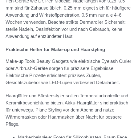
Pen-Geräte wie Dr. Pen Modelle. Nadellängen von 0,25–0,5
mm sind für Zuhause üblich. 0,25 mm eignet sich für häufigere
Anwendung und Wirkstoffpenetration. 0,5 mm nur alle 4–6
Wochen verwenden. Beachte strikte Dermaroller Sicherheit:
sterile Nadeln, Desinfektion vor und nach Gebrauch, keine
Anwendung auf entzündeter Haut.
Praktische Helfer für Make-up und Haarstyling
Make-up Tools Beauty Gadgets wie elektrische Eyelash Curler
oder Airbrush-Geräte sorgen für präzisere Ergebnisse.
Elektrische Pinzette erleichtert präzises Zupfen,
Gesichtszubehör wie LED-Lupen verbessert Detailarbeit.
Haarglätter und Bürstenstyler sollten Temperaturkontrolle und
Keramikbeschichtung bieten. Akku-Haarglätter sind praktisch
für unterwegs. Plane Styling vor dem Abend und nutze
Wärmemasken oder Haarmasken über Nacht für bessere
Pflege.
Markenbeispiele: Foreo für Silikonbürsten, Braun Face