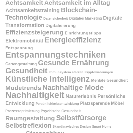
Achtsamkeit
Achtsamkeit im Alltag
Blockchain-
Achtsamkeitstraining
Technologie
Digitale
Digitales Marketing
Datensicherheit
Transformation
Digitalisierung
Effizienzsteigerung
Einrichtungstipps
Energieeffizienz
Elektromobilität
Entspannung
Entspannungstechniken
Gesunde Ernährung
Gartengestaltung
Gesundheit
Immunsystem stärken
Kryptowährungen
Künstliche Intelligenz
Mentale Gesundheit
Nachhaltige Mode
Modetrends
Nachhaltigkeit
Naturerlebnis
Persönliche
Entwicklung
Platzsparende Möbel
Persönlichkeitsentwicklung
Prozessoptimierung
Psychische Gesundheit
Selbstfürsorge
Raumgestaltung
Selbstreflexion
Skandinavisches Design
Smart Home