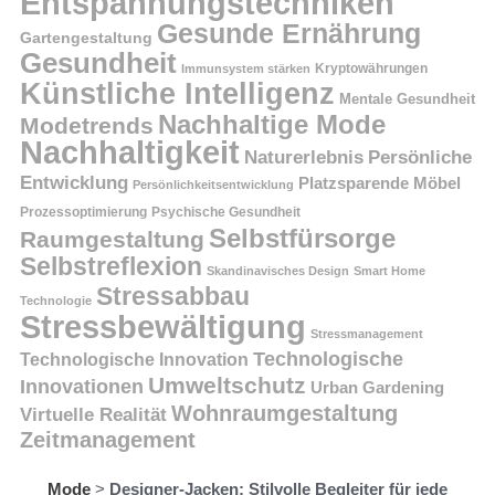
Entspannungstechniken
Gesunde Ernährung
Gartengestaltung
Gesundheit
Kryptowährungen
Immunsystem stärken
Künstliche Intelligenz
Mentale Gesundheit
Nachhaltige Mode
Modetrends
Nachhaltigkeit
Persönliche
Naturerlebnis
Entwicklung
Platzsparende Möbel
Persönlichkeitsentwicklung
Prozessoptimierung
Psychische Gesundheit
Selbstfürsorge
Raumgestaltung
Selbstreflexion
Skandinavisches Design
Smart Home
Stressabbau
Technologie
Stressbewältigung
Stressmanagement
Technologische
Technologische Innovation
Umweltschutz
Innovationen
Urban Gardening
Wohnraumgestaltung
Virtuelle Realität
Zeitmanagement
Mode
>
Designer-Jacken: Stilvolle Begleiter für jede