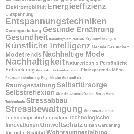
Energieeffizienz
Elektromobilität
Entspannung
Entspannungstechniken
Gesunde Ernährung
Gartengestaltung
Gesundheit
Kryptowährungen
Immunsystem stärken
Künstliche Intelligenz
Mentale Gesundheit
Nachhaltige Mode
Modetrends
Nachhaltigkeit
Persönliche
Naturerlebnis
Entwicklung
Platzsparende Möbel
Persönlichkeitsentwicklung
Prozessoptimierung
Psychische Gesundheit
Selbstfürsorge
Raumgestaltung
Selbstreflexion
Skandinavisches Design
Smart Home
Stressabbau
Technologie
Stressbewältigung
Stressmanagement
Technologische
Technologische Innovation
Umweltschutz
Innovationen
Urban Gardening
Wohnraumgestaltung
Virtuelle Realität