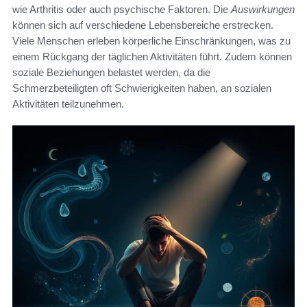
wie Arthritis oder auch psychische Faktoren. Die
Auswirkungen
können sich auf verschiedene Lebensbereiche erstrecken.
Viele Menschen erleben körperliche Einschränkungen, was zu
einem Rückgang der täglichen Aktivitäten führt. Zudem können
soziale Beziehungen belastet werden, da die
Schmerzbeteiligten oft Schwierigkeiten haben, an sozialen
Aktivitäten teilzunehmen.