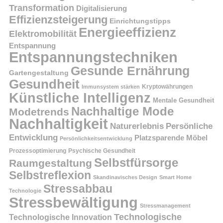
Transformation
Digitalisierung
Effizienzsteigerung
Einrichtungstipps
Energieeffizienz
Elektromobilität
Entspannung
Entspannungstechniken
Gesunde Ernährung
Gartengestaltung
Gesundheit
Kryptowährungen
Immunsystem stärken
Künstliche Intelligenz
Mentale Gesundheit
Nachhaltige Mode
Modetrends
Nachhaltigkeit
Persönliche
Naturerlebnis
Entwicklung
Platzsparende Möbel
Persönlichkeitsentwicklung
Prozessoptimierung
Psychische Gesundheit
Selbstfürsorge
Raumgestaltung
Selbstreflexion
Skandinavisches Design
Smart Home
Stressabbau
Technologie
Stressbewältigung
Stressmanagement
Technologische
Technologische Innovation