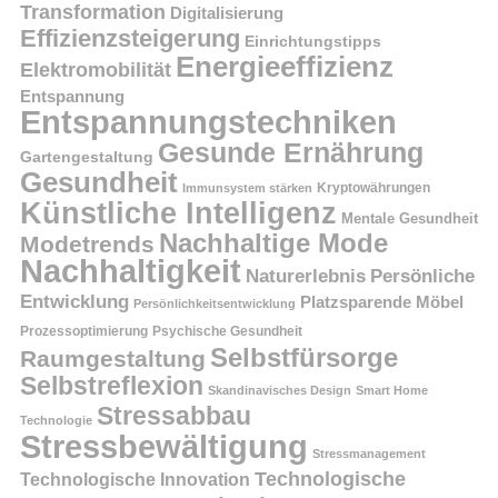
Transformation
Digitalisierung
Effizienzsteigerung
Einrichtungstipps
Energieeffizienz
Elektromobilität
Entspannung
Entspannungstechniken
Gesunde Ernährung
Gartengestaltung
Gesundheit
Kryptowährungen
Immunsystem stärken
Künstliche Intelligenz
Mentale Gesundheit
Nachhaltige Mode
Modetrends
Nachhaltigkeit
Persönliche
Naturerlebnis
Entwicklung
Platzsparende Möbel
Persönlichkeitsentwicklung
Prozessoptimierung
Psychische Gesundheit
Selbstfürsorge
Raumgestaltung
Selbstreflexion
Skandinavisches Design
Smart Home
Stressabbau
Technologie
Stressbewältigung
Stressmanagement
Technologische
Technologische Innovation