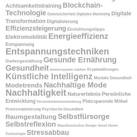
Blockchain-
Achtsamkeitstraining
Technologie
Digitale
Datensicherheit
Digitales Marketing
Transformation
Digitalisierung
Effizienzsteigerung
Einrichtungstipps
Energieeffizienz
Elektromobilität
Entspannung
Entspannungstechniken
Gesunde Ernährung
Gartengestaltung
Gesundheit
Kryptowährungen
Immunsystem stärken
Künstliche Intelligenz
Mentale Gesundheit
Nachhaltige Mode
Modetrends
Nachhaltigkeit
Persönliche
Naturerlebnis
Entwicklung
Platzsparende Möbel
Persönlichkeitsentwicklung
Prozessoptimierung
Psychische Gesundheit
Selbstfürsorge
Raumgestaltung
Selbstreflexion
Skandinavisches Design
Smart Home
Stressabbau
Technologie