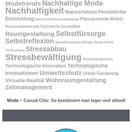
Nachhaltige Mode
Modetrends
Nachhaltigkeit
Persönliche
Naturerlebnis
Entwicklung
Platzsparende Möbel
Persönlichkeitsentwicklung
Prozessoptimierung
Psychische Gesundheit
Selbstfürsorge
Raumgestaltung
Selbstreflexion
Skandinavisches Design
Smart Home
Stressabbau
Technologie
Stressbewältigung
Stressmanagement
Technologische
Technologische Innovation
Umweltschutz
Innovationen
Urban Gardening
Wohnraumgestaltung
Virtuelle Realität
Zeitmanagement
Mode
>
Casual Chic: So kombiniert man leger und stilvoll